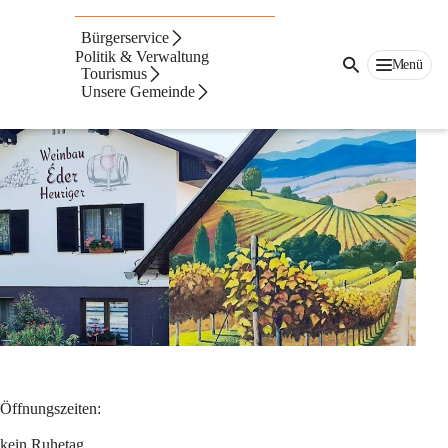
Gastronomie in der
Bürgerservice
Gemeinde
Politik & Verwaltung
Menü
Tourismus
Unsere Gemeinde
Heurigenrestaurant Eder
Öffnungszeiten:
kein Ruhetag