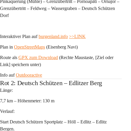
Pinkaquerung (Mühle) – Grenzübertritt – Pornoapäti – Örnajor – 
Grenzübertritt – Feldweg – Wassergraben – Deutsch Schützen 
Dorf
Interaktiver Plan auf 
burgenland.info
>>LINK
Plan in 
OpenStreetMaps
 (Eisenberg Navi)
Route als 
GPX zum Download
 (Rechte Maustaste, [Ziel oder 
Link] speichern unter)
Info auf 
Outdooractive
Rot 2: Deutsch Schützen – Edlitzer Berg
Länge:
7,7 km – Höhenmeter: 130 m 
Verlauf:
Start Deutsch Schützen Sportplatz – Höll – Edlitz – Edlitz 
Bergen.