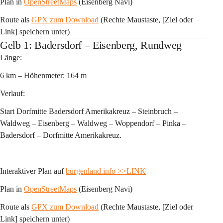
Plan in 
OpenStreetMaps
 (Eisenberg Navi)
Route als 
GPX zum Download
 (Rechte Maustaste, [Ziel oder 
Link] speichern unter)
Gelb 1: Badersdorf – Eisenberg, Rundweg
Länge:
6 km – Höhenmeter: 164 m 
Verlauf:
Start Dorfmitte Badersdorf Amerikakreuz – Steinbruch – 
Waldweg – Eisenberg – Waldweg – Woppendorf – Pinka – 
Badersdorf – Dorfmitte Amerikakreuz.
Interaktiver Plan auf 
burgenland.info
>>LINK
Plan in 
OpenStreetMaps
 (Eisenberg Navi)
Route als 
GPX zum Download
 (Rechte Maustaste, [Ziel oder 
Link] speichern unter)