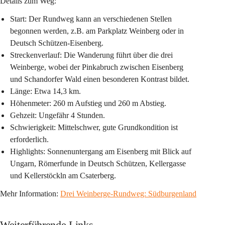
Details zum Weg:
Start:
 Der Rundweg kann an verschiedenen Stellen 
begonnen werden, z.B. am Parkplatz Weinberg oder in 
Deutsch Schützen-Eisenberg.
Streckenverlauf:
 Die Wanderung führt über die drei 
Weinberge, wobei der Pinkabruch zwischen Eisenberg 
und Schandorfer Wald einen besonderen Kontrast bildet.
Länge:
 Etwa 14,3 km.
Höhenmeter:
 260 m Aufstieg und 260 m Abstieg.
Gehzeit:
 Ungefähr 4 Stunden.
Schwierigkeit:
 Mittelschwer, gute Grundkondition ist 
erforderlich.
Highlights:
 Sonnenuntergang am Eisenberg mit Blick auf 
Ungarn, Römerfunde in Deutsch Schützen, Kellergasse 
und Kellerstöckln am Csaterberg.
Mehr Information: 
Drei Weinberge-Rundweg: Südburgenland
Weiterführende Links