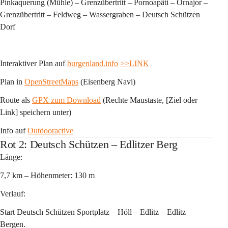
Pinkaquerung (Mühle) – Grenzübertritt – Pornoapäti – Örnajor – 
Grenzübertritt – Feldweg – Wassergraben – Deutsch Schützen 
Dorf
Interaktiver Plan auf 
burgenland.info
>>LINK
Plan in 
OpenStreetMaps
 (Eisenberg Navi)
Route als 
GPX zum Download
 (Rechte Maustaste, [Ziel oder 
Link] speichern unter)
Info auf 
Outdooractive
Rot 2: Deutsch Schützen – Edlitzer Berg
Länge:
7,7 km – Höhenmeter: 130 m 
Verlauf:
Start Deutsch Schützen Sportplatz – Höll – Edlitz – Edlitz 
Bergen.