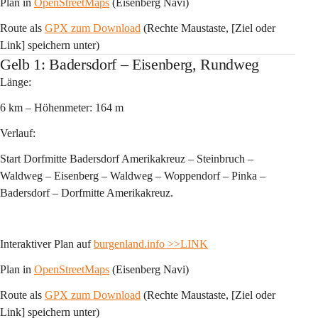
Plan in 
OpenStreetMaps
 (Eisenberg Navi)
Route als 
GPX zum Download
 (Rechte Maustaste, [Ziel oder 
Link] speichern unter)
Gelb 1: Badersdorf – Eisenberg, Rundweg
Länge:
6 km – Höhenmeter: 164 m 
Verlauf:
Start Dorfmitte Badersdorf Amerikakreuz – Steinbruch – 
Waldweg – Eisenberg – Waldweg – Woppendorf – Pinka – 
Badersdorf – Dorfmitte Amerikakreuz.
Interaktiver Plan auf 
burgenland.info
>>LINK
Plan in 
OpenStreetMaps
 (Eisenberg Navi)
Route als 
GPX zum Download
 (Rechte Maustaste, [Ziel oder 
Link] speichern unter)