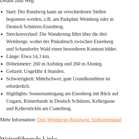
Details zum Weg:
Start:
 Der Rundweg kann an verschiedenen Stellen 
begonnen werden, z.B. am Parkplatz Weinberg oder in 
Deutsch Schützen-Eisenberg.
Streckenverlauf:
 Die Wanderung führt über die drei 
Weinberge, wobei der Pinkabruch zwischen Eisenberg 
und Schandorfer Wald einen besonderen Kontrast bildet.
Länge:
 Etwa 14,3 km.
Höhenmeter:
 260 m Aufstieg und 260 m Abstieg.
Gehzeit:
 Ungefähr 4 Stunden.
Schwierigkeit:
 Mittelschwer, gute Grundkondition ist 
erforderlich.
Highlights:
 Sonnenuntergang am Eisenberg mit Blick auf 
Ungarn, Römerfunde in Deutsch Schützen, Kellergasse 
und Kellerstöckln am Csaterberg.
Mehr Information: 
Drei Weinberge-Rundweg: Südburgenland
Weiterführende Links