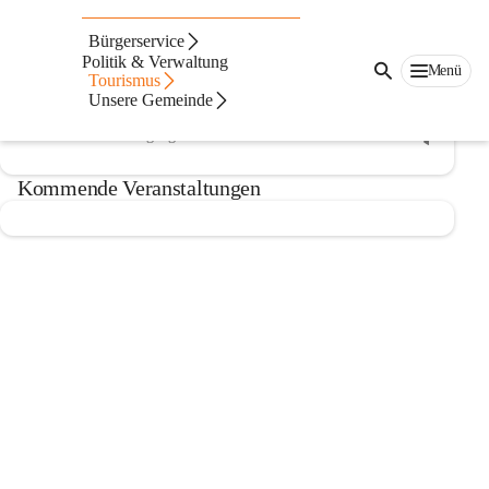
Heuriger
Bürgerservice
Veranstaltungskalender
Politik & Verwaltung
Menü
Tourismus
Unsere Gemeinde
Kommende
Vergangene
Kommende Veranstaltungen