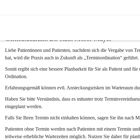
Gesundheit & Soziales
Gemeindeärztin Dr. Ruth Moser-Mayer
Liebe Patientinnen und Patienten, nachdem sich die Vergabe von Ter
hat, wird die Praxis auch in Zukunft als „Terminordination“ geführt.
Somit ergibt sich eine bessere Planbarkeit für Sie als Patient und für 
Ordination.
Erfahrungsgemäß können evtl. Ansteckungsrisken im Warteraum du
Haben Sie bitte 
Verständnis
, dass es mitunter trotz Terminvereinbaru
eingeplant werden.
Falls Sie Ihren Termin nicht einhalten können, sagen Sie ihn nach Mög
Patienten ohne Termin werden nach Patienten mit einem Termin und i
teilweise erhebliche Wartezeiten möglich. Nutzen Sie daher für plan