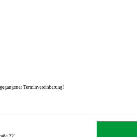
ngegangener Terminvereinbarung!
raße 22)