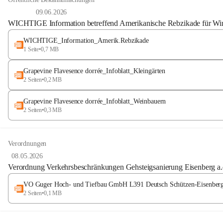
09.06.2026
WICHTIGE Information betreffend Amerikanische Rebzikade für Wi
WICHTIGE_Information_Amerik.Rebzikade
1 Seite
•
0,7 MB
Grapevine Flavesence dorrée_Infoblatt_Kleingärten
2 Seiten
•
0,2 MB
Grapevine Flavesence dorrée_Infoblatt_Weinbauern
2 Seiten
•
0,3 MB
Verordnungen
08.05.2026
Verordnung Verkehrsbeschränkungen Gehsteigsanierung Eisenberg a.
VO Guger Hoch- und Tiefbau GmbH L391 Deutsch Schützen-Eisenberg
2 Seiten
•
0,1 MB