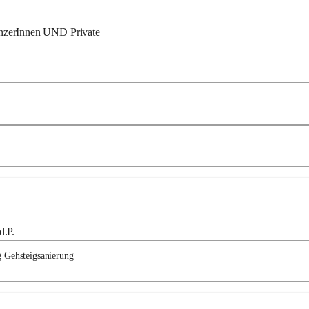
nzerInnen UND Private
d.P.
 Gehsteigsanierung