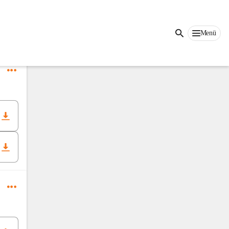
Menü
rst