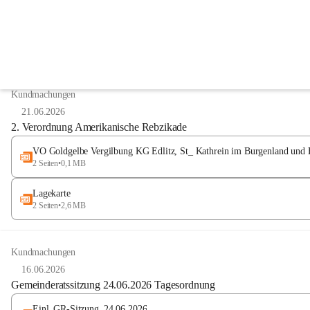
Digitale Amtstafel
Anzeigeart
Kundmachungen
21.06.2026
2. Verordnung Amerikanische Rebzikade
VO Goldgelbe Vergilbung KG Edlitz, St_ Kathrein im Burgenland und 
2 Seiten
•
0,1 MB
Lagekarte
2 Seiten
•
2,6 MB
Kundmachungen
16.06.2026
Gemeinderatssitzung 24.06.2026 Tagesordnung
Einl_GR-Sitzung_24.06.2026