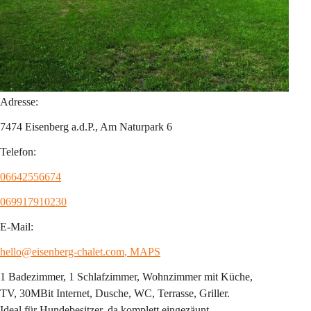
Adresse:
7474 Eisenberg a.d.P., Am Naturpark 6
Telefon:
06642556674
069917910230
E-Mail:
hello@eisenberg-chalet.com
, MAPS
1 Badezimmer, 1 Schlafzimmer, Wohnzimmer mit Küche,
TV, 30MBit Internet, Dusche, WC, Terrasse, Griller.
Ideal für Hundebesitzer, da komplett eingezäunt.