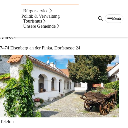
Auf dieser Seite
Bürgerservice
Unterkünfte
Politik & Verwaltung
Menü
Tourismus
Unsere Gemeinde
Ferienwohnung Proschahaus
Adresse:
7474 Eisenberg an der Pinka, Dorfstrasse 24
Telefon