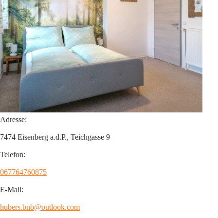
Adresse:
7474 Eisenberg a.d.P., Teichgasse 9
Telefon:
067764760875
E-Mail:
hubers.bnb@outlook.com